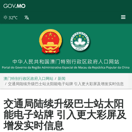
澳
门
特
32°C
别
行
政
区
政
府
入
口
网
站
澳门特别行政区政府入口网站
新闻
交通局陆续升级巴士站太阳能电子站牌 引入更大彩屏及增发实时信息
交通局陆续升级巴士站太阳
能电子站牌 引入更大彩屏及
增发实时信息