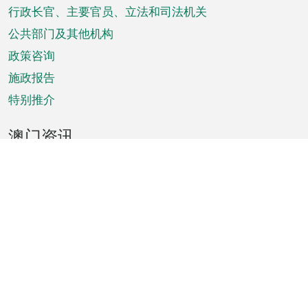
菜
行政长官、主要官员、立法和司法机关
单
公共部门及其他机构
政策咨询
施政报告
特别推介
澳门资讯
天气
交通
公众假期
文娱康体
城市资讯
澳门便览
统计数字