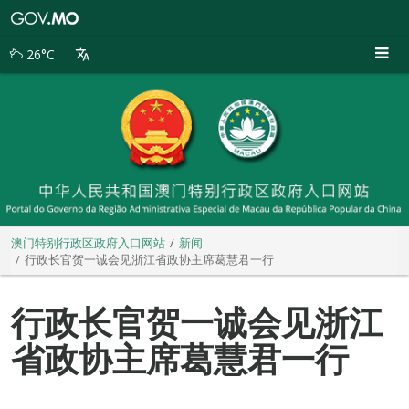
澳
门
特
26°C
别
行
政
区
政
府
入
口
网
站
澳门特别行政区政府入口网站
新闻
行政长官贺一诚会见浙江省政协主席葛慧君一行
行政长官贺一诚会见浙江
省政协主席葛慧君一行