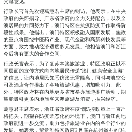
交流意见。
行政长官首先欢迎葛慧君主席的到访。他表示，在中央
政府的关怀指导、广东省政府的全力支持配合，以及全
澳居民的共同努力下，澳门特区在抗疫防疫工作取得阶
段性成果。他指出，澳门特区积极融入国家发展，施政
的重点将围绕中医药产业、现代金融和高新科技发展等
方面，致力推动经济适度多元发展。他相信澳门和浙江
今后将有更大的合作空间。
行政长官表示，为了复苏本澳旅游业，特区政府正以不
同层面的宣传方式向内地居民传递“澳门健康安全宜游”
的信息，让内地居民知悉访澳无需隔离，同时与航空公
司及酒店合作推出了各项旅游优惠，增加吸引力。此
外，特区政府将在内地更多省市举办旅游推广活动，期
望能吸引更多内地旅客来澳旅游及消费，振兴经济。
葛慧君主席表示，浙江省政府在疫情防控政策上一直严
格把关，期望在防疫常态化的环境下，澳门与浙江两地
政府能进一步交流，助力包括旅游业在内的各个行业的
发展。她表示，留意到特区政府3月底在杭州举办的“杭