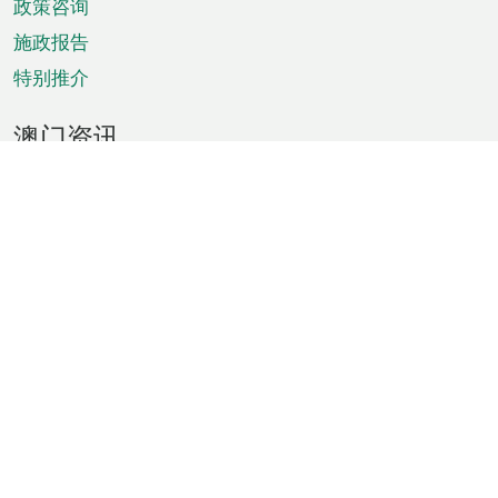
政策咨询
施政报告
特别推介
澳门资讯
天气
交通
公众假期
文娱康体
城市资讯
澳门便览
统计数字
公布告示