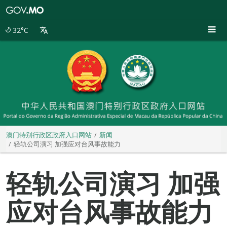
澳
门
特
32°C
别
行
政
区
政
府
入
口
网
站
澳门特别行政区政府入口网站
新闻
轻轨公司演习 加强应对台风事故能力
轻轨公司演习 加强
应对台风事故能力