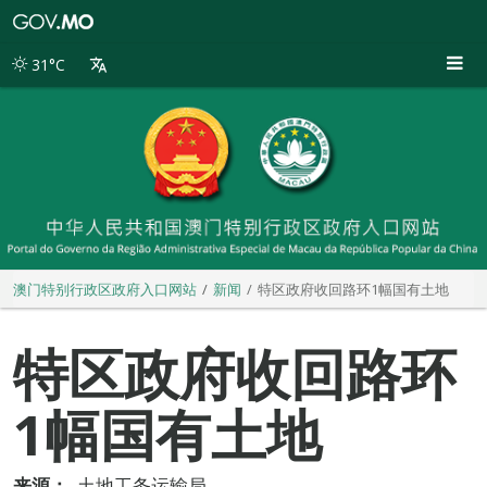
澳
门
特
31°C
别
行
政
区
政
府
入
口
网
站
澳门特别行政区政府入口网站
新闻
特区政府收回路环1幅国有土地
特区政府收回路环
1幅国有土地
来源：
土地工务运输局