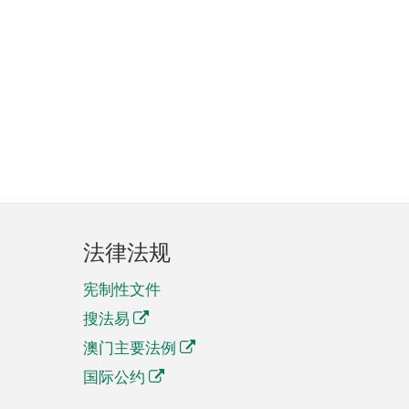
法律法规
宪制性文件
搜法易
澳门主要法例
国际公约