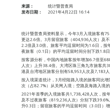
来源：
统计暨普查局
发布日期：
2021年4月22日 16:14
统计暨普查局资料显示，今年3月入境旅客有754
更达2.6倍。3月留宿旅客（404,936人次）及
2.2倍及3.0倍。旅客平均逗留时间为1.6日，按
夜旅客（0.1日）的平均逗留时间分别下跌1.8日
按客源分析，中国内地旅客按年增加6.7倍至688,
人次）上升38.4倍。大湾区珠三角九市旅客共38
港及台湾地区旅客分别有58,953人次及7,183
按入境渠道统计，3月经陆路入境的旅客同比增加2.4
次（占82.7%）从关闸入境；空路及海路入境的旅客
2021年首季的入境旅客共1,738,428人次，按
及不过夜旅客（819,236人次）分别下跌39.6
升0.3日；留宿旅客的平均逗留时间（3.0日）增