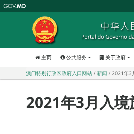
澳
门
特
别
行
政
区
政
府
入
口
网
站
主页
公共服务
关于政府
澳门特别行政区政府入口网站
新闻
2021年
2021年3月入