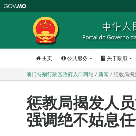
澳
门
特
别
行
政
区
政
府
入
口
网
站
主页
公共服务
关于政府
澳门特别行政区政府入口网站
新闻
惩教局揭
惩教局揭发人员
强调绝不姑息任