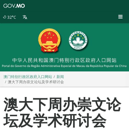
澳
门
特
32°C
别
行
政
区
政
府
入
口
网
站
澳门特别行政区政府入口网站
新闻
澳大下周办崇文论坛及学术研讨会
澳大下周办崇文论
坛及学术研讨会