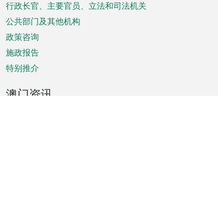
菜
行政长官、主要官员、立法和司法机关
单
公共部门及其他机构
政策咨询
施政报告
特别推介
澳门资讯
天气
交通
公众假期
文娱康体
城市资讯
澳门便览
统计数字