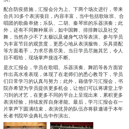
配合防疫措施，汇报会分为上、下两个场次进行，带来
合共30多个表演项目，内容丰富，当中包括歌咏班、合
唱团的歌曲串烧；乐队、二胡、秦琴班的乐器演奏；此
外，还有不同舞种展示，如中国舞、排排舞以及社交
舞，当然亦少不了太极以及健身气功等表演。参与学员
为丰富节目的观赏度，更悉心地从表演服饰、乐具搭配
等方面着手，力求尽善尽美。当日学员尽施其艺，令人
目不暇给，现场掌声接连不断。
是次汇报会，学员在歌唱、乐器演奏、舞蹈等各方面皆
作出高水准表现，体现了在老师们的悉心教导下，学员
们日常学习的认真与努力；此外，藉借学习汇报会，书
院亦希望为学员提供更多机会，让他们可以将课堂上学
习到的才艺，在更多不同的平台上呈现出来，累积更多
表演经验，持续发挥自身潜能。最后，学习汇报会在一
片掌声下圆满结束，表演优异的队伍亦将获邀请于本年
长者书院毕业典礼当中作演出。