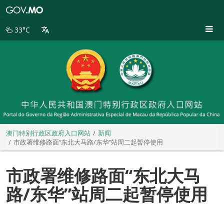
澳
门
特
33°C
别
行
政
区
政
府
入
口
网
站
澳门特别行政区政府入口网站
新闻
市政署维修路面“东北大马路/东华”站周二起暂停使用
市政署维修路面“东北大马
路/东华”站周二起暂停使用