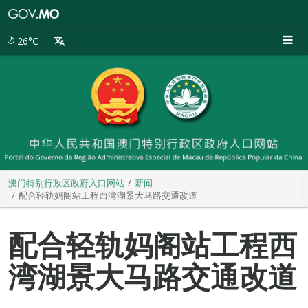
澳
门
特
26°C
别
行
政
区
政
府
入
口
网
站
澳门特别行政区政府入口网站
新闻
配合轻轨妈阁站工程西湾湖景大马路交通改道
配合轻轨妈阁站工程西
湾湖景大马路交通改道