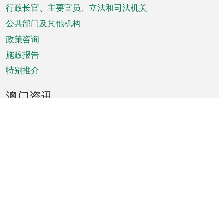
菜
行政长官、主要官员、立法和司法机关
单
公共部门及其他机构
政策咨询
施政报告
特别推介
澳门资讯
天气
交通
公众假期
文娱康体
城市资讯
澳门便览
统计数字