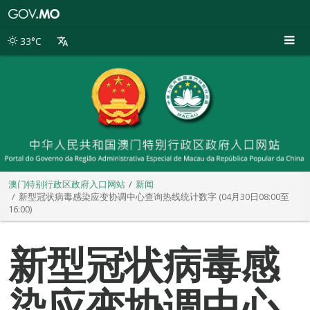
澳
门
特
33°C
别
行
政
区
政
府
入
口
网
站
澳门特别行政区政府入口网站
新闻
新型冠状病毒感染应变协调中心查询热线统计数字 (04月30日08:00至
16:00)
新型冠状病毒感
染应变协调中心