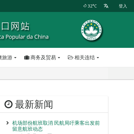
32°C
登入
澳旅游
商务及贸易
相关连结
最新新闻
机场部份航班取消 民航局吁乘客出发前
留意航班动态