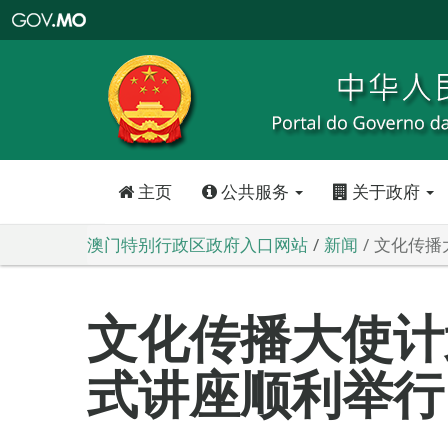
澳
门
特
别
行
政
区
政
府
入
口
网
站
主页
公共服务
关于政府
澳门特别行政区政府入口网站
新闻
文化传播
文化传播大使计
式讲座顺利举行