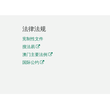
法律法规
宪制性文件
搜法易
澳门主要法例
国际公约