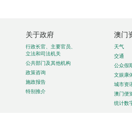
页
关于政府
澳门
脚
菜
行政长官、主要官员、
天气
立法和司法机关
单
交通
公共部门及其他机构
公众假
政策咨询
文娱康
施政报告
城市资
特别推介
澳门便
统计数
来澳旅游
商务
计划行程
贸易投