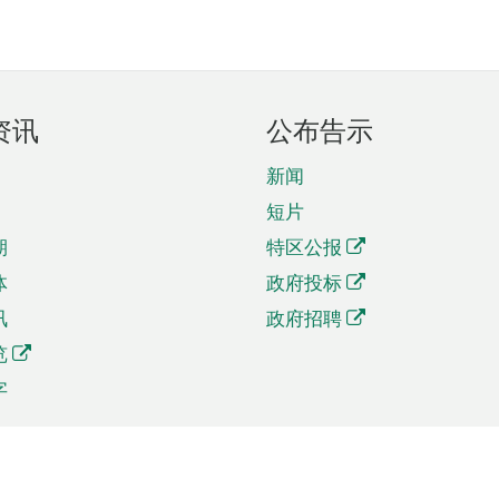
资讯
公布告示
新闻
短片
期
特区公报
体
政府投标
讯
政府招聘
览
字
及贸易
相关连结
资
手机应用程序目录