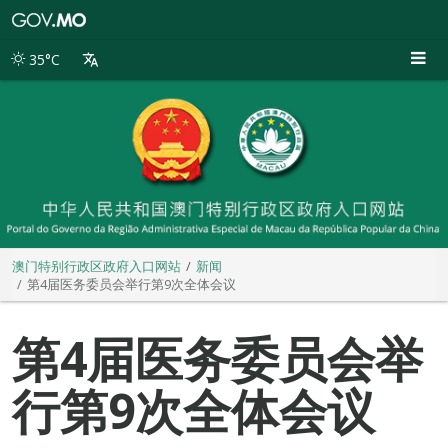
澳
门
特
35°C
别
行
政
区
政
府
入
口
网
站
澳门特别行政区政府入口网站
新闻
第4届医务委员会举行第9次全体会议
第4届医务委员会举
行第9次全体会议