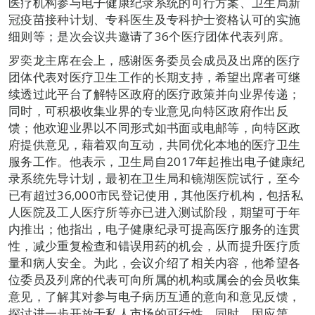
医疗机构参与电子健康纪录系统的可行方案、卫生局新
冠疫苗接种计划、专科医生及专科护士资格认可的实施
细则等；是次会议共邀请了36个医疗团体代表列席。
罗奕龙主席在会上，感谢医务委员会成员及出席的医疗
团体代表对医疗卫生工作的长期支持，希望出席者可继
续透过此平台了解特区政府的医疗政策并向业界传递；
同时，可积极收集业界的专业意见向特区政府作出反
馈；他欢迎业界以不同形式如书面或电邮等，向特区政
府提供意见，藉着双向互动，共同优化本地的医疗卫生
服务工作。他表示，卫生局自2017年起推出电子健康纪
录系统先导计划，最初在卫生局和镜湖医院试行，至今
已有超过36,000市民登记使用，其他医疗机构，包括私
人医院及工人医疗所等亦已进入测试阶段，期望可于年
内推出；他指出，电子健康纪录可提高医疗服务的连贯
性，减少重复检查和错误用药的机会，从而提升医疗质
量和病人安全。为此，会议介绍了相关内容，他希望各
位委员及列席的代表可向所属的机构或属会的会员收集
意见，了解其对参与电子病历互通的意向和意见反馈，
探讨进一步开放于私人市场的可行性。同时，因应第