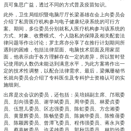
员可集思广益，透过不同的方式普及疫苗知识。
此外，卫生局组织暨电脑厅厅长梁基雄在会上向委员会
介绍了私营医疗机构参与电子健康纪录系统的可行方
案。期间，多位委员分别就私人医疗机构参与该系统的
方式、对象、收费模式、个人隐私的保障及相关配套法
律问题等作出讨论；罗主席亦分享了在推行计划期间所
遇到的困难，包括法律层面、电脑技术层面及用家层
面，他表示由于各方理解存在一定的差异，所以暂时登
记使用的人数仍未能达到满意水平，为此方案将作出一
定的技术性调整，以配合法律需求。最后，梁佩珊秘书
长就向委员会介绍了专科医生及专科护士资格认可的实
施细则。
出席是次会议的委员，还包括：吴培娟副主席、邝珉委
员、彭向强委员、谢学斌委员、周华委员、林爱贞委
员、伍慧儿委员、区志强委员、陈虹委员、方念湘委
员、黄显辉委员、陈畅坚委员、陈婉华委员、陈惟蒨委
员、陈颖茜委员、曾潭飞委员、程伟强委员、蒋永兴委
员、蔡嘉敏委员、许孟雄委员、郭秋莎委员、林韵玲委