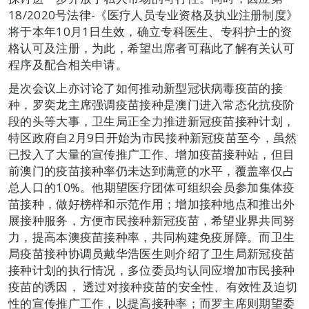
18/2020号法律-《医疗人员专业资格及执业注册制度》
将于本年10月1日生效，确立专科医生、专科护士的资
格认可及注册，为此，希望出席者可藉此了解有关认可
程序及配合相关申请。
是次会议上亦讨论了如何推动新型冠状病毒疫苗的接
种，罗奕龙主席强调疫苗接种是澳门进入常态化抗疫阶
段的头等大事，卫生局正全力推进新冠疫苗接种计划，
特区政府自2月9日开始为市民接种新冠疫苗至今，虽然
已投入了大量的宣传推广工作、增加疫苗接种站，但目
前澳门的疫苗接种率仍未达到满意的水平，覆盖率仅占
总人口的10%。他期望医疗团体可组织会员参加集体疫
苗接种，做好榜样和示范作用；增加接种地点和推出外
展接种服务，方便市民接种新冠疫苗，希望业界共同努
力，提高本澳疫苗接种率，共同构建免疫屏障。而卫生
局疫苗接种协调员戴华浩医生则介绍了卫生局新冠疫苗
接种计划的执行情况，多位委员均认同应增加市民接种
疫苗的诱因， 透过对接种疫苗的安全性、有效性及迫切
性的宣传推广工作，以提高接种率；而罗主席则期望委