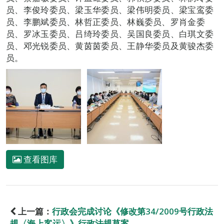
员、李俊玲委员、梁玉华委员、梁伟明委员、梁宝鸾委
员、李鹏斌委员、林哲正委员、林巍委员、罗肖金委
员、罗冰玉委员、吕绮玲委员、吴国良委员、白琪文委
员、邓光锐委员、黄茵茵委员、王静华委员及黄骏杰委
员。
查看图库
上一篇：
行政会完成讨论《修改第34/2009号行政法
规〈海上客运〉》行政法规草案