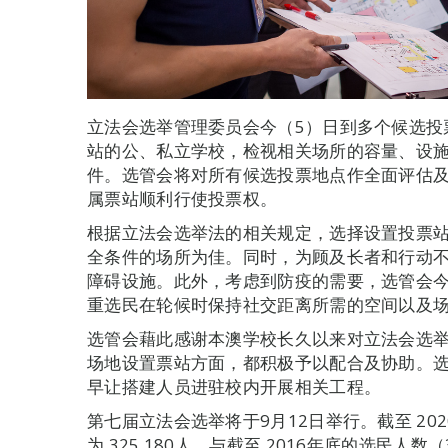
立法会选举管理委员会今（5）日到多个候选投
站的公、私立学校，检视相关场所的容量、设
件。选管会将对所有候选投票地点作全面评估及
属票站顺利行使投票权。
根据立法会选举法的相关规定，选择设置投票
全条件的场所为佳。同时，为顾及长者和行动
障碍设施。此外，考虑到防疫的需要，选管会
重选民在轮候时保持社交距离所需的空间以及
选管会藉此感谢本澳学校长久以来对立法会选
场地设置票站方面，都积极予以配合及协助。
早让搭建人员进驻校内开展相关工程。
第七届立法会选举将于9月12日举行。截至 20
为 325,180人，与截至 2016年底的选民人数（3