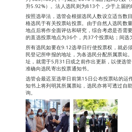
升5.92%）。法人选民则为813个，少于上届的8
按照选举法，选管会根据选民人数设立适当数
格选民于有关投票站投票。由于自然人选民数
地点后将作全面评估和研究，综合考虑是否需
的直选投票地点为36个，共37个投票站；间选
所有选民如要在9.12选举日行使投票权，就
民登记所申报的地址，为各选民分配所属票站
址，就需于5月31日或之前作出更新，以便选
准确向选民寄出投票通知书。
选管会最迟至选举日前第15日公布投票站的运
知书上将列明其所属票站，选民亦将可透过自
询。