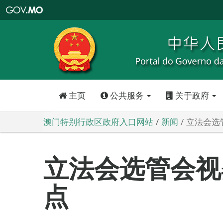
澳
门
特
别
行
政
区
政
府
入
口
网
站
主页
公共服务
关于政府
澳门特别行政区政府入口网站
新闻
立法会选
立法会选管会视
点