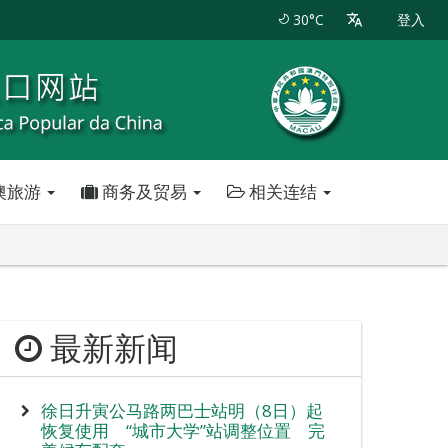
30°C
登入
澳旅游
商务及贸易
相关连结
最新新闻
徐日升寅公马路两巴士站明（8日）起
恢复使用 “城市大学”站调整位置 完