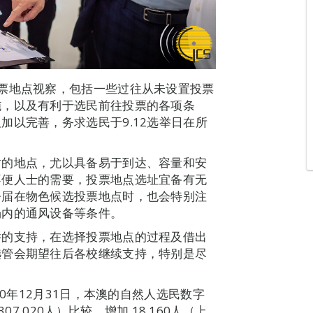
票地点视察，包括一些过往从未设置投票
施，以及有利于选民前往投票的各项条
加以完善，务求选民于9.12选举日在所
站的地点，尤以具备易于到达、容量和安
不便人士的需要，投票地点选址宜备有无
今届在物色候选投票地点时，也会特别注
场内的通风设备等条件。
举的支持，在选择投票地点的过程及借出
选管会期望往后各校继续支持，特别是尽
20年12月31日，本澳的自然人选民数字
07,020人）比较，增加 18,160人（上