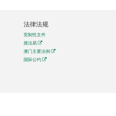
法律法规
宪制性文件
搜法易
澳门主要法例
国际公约