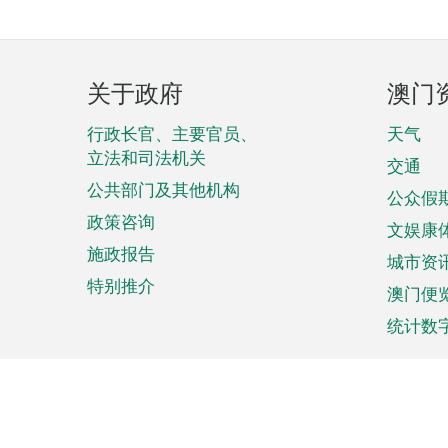
页
关于政府
澳门
脚
菜
行政长官、主要官员、
天气
立法和司法机关
单
交通
公共部门及其他机构
公众假
政策咨询
文娱康
施政报告
城市资
特别推介
澳门便
统计数
来澳旅游
商务
计划行程
贸易投