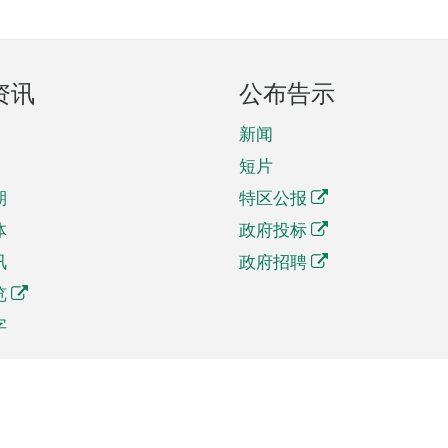
资讯
公布告示
新闻
短片
期
特区公报
体
政府投标
讯
政府招聘
览
字
及贸易
相关连结
资
手机应用程序目录