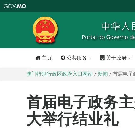
澳
门
特
别
行
政
区
政
府
入
口
网
站
主页
公共服务
关于政府
澳门特别行政区政府入口网站
新闻
首届电子
首届电子政务主
大举行结业礼