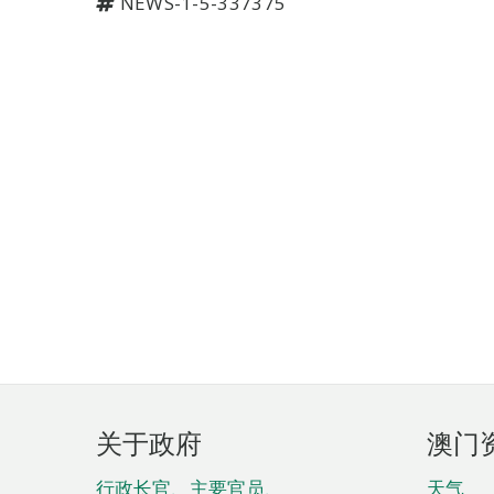
NEWS-1-5-337375
页
关于政府
澳门
脚
行政长官、主要官员、
天气