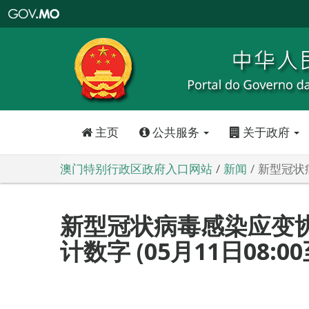
澳
门
特
别
行
政
区
政
府
入
口
网
站
主页
公共服务
关于政府
澳门特别行政区政府入口网站
新闻
新型冠状病
新型冠状病毒感染应变
计数字 (05月11日08:00