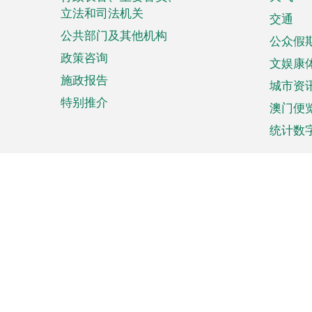
菜
立法和司法机关
单
交通
公共部门及其他机构
公众假
政策咨询
文娱康
施政报告
城市资
特别推介
澳门便
统计数
来澳旅游
商务
计划行程
贸易投
观光
澳门经
娱乐休闲
中小企
购物
市场资
节日盛事
知识产