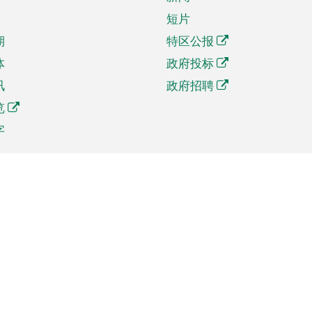
短片
期
特区公报
体
政府投标
讯
政府招聘
览
字
及贸易
相关连结
资
手机应用程序目录
贸会展
社交媒体目录
商机和服务
专题网站目录
讯
RSS订阅目录
权
表格下载