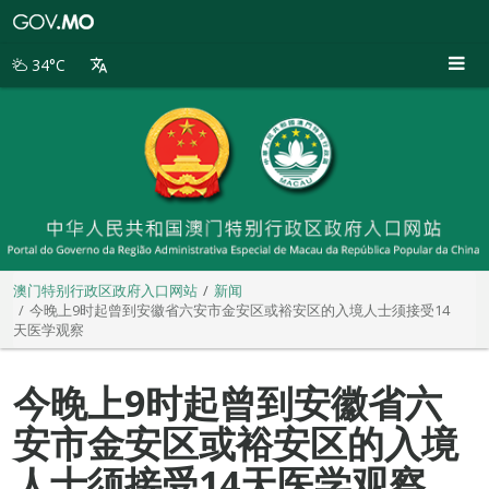
澳
门
特
34°C
别
行
政
区
政
府
入
口
网
站
澳门特别行政区政府入口网站
新闻
今晚上9时起曾到安徽省六安市金安区或裕安区的入境人士须接受14
天医学观察
今晚上9时起曾到安徽省六
安市金安区或裕安区的入境
人士须接受14天医学观察