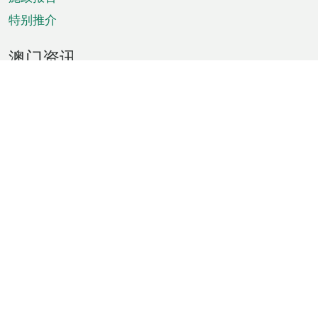
特别推介
澳门资讯
天气
交通
公众假期
文娱康体
城市资讯
澳门便览
统计数字
公布告示
新闻
短片