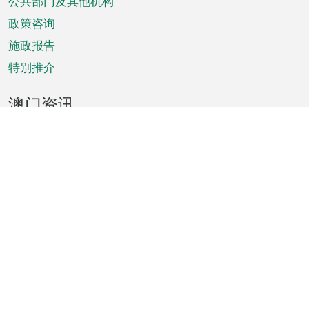
单
公共部门及其他机构
政策咨询
施政报告
特别推介
澳门资讯
天气
交通
公众假期
文娱康体
城市资讯
澳门便览
统计数字
公布告示