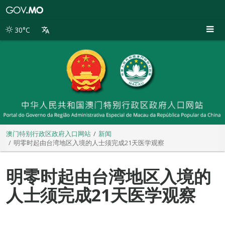
澳
门
特
30°C
别
行
政
区
政
府
入
口
网
站
澳门特别行政区政府入口网站
新闻
明零时起由台湾地区入境的人士须完成21天医学观察
明零时起由台湾地区入境的
人士须完成21天医学观察