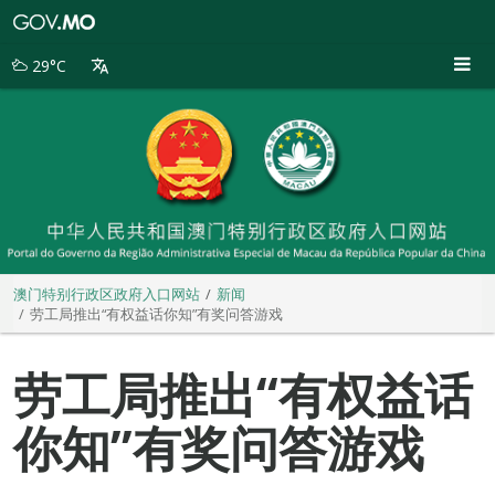
澳
门
特
29°C
别
行
政
区
政
府
入
口
网
站
澳门特别行政区政府入口网站
新闻
劳工局推出“有权益话你知”有奖问答游戏
劳工局推出“有权益话
你知”有奖问答游戏