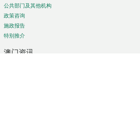
单
公共部门及其他机构
政策咨询
施政报告
特别推介
澳门资讯
天气
交通
公众假期
文娱康体
城市资讯
澳门便览
统计数字