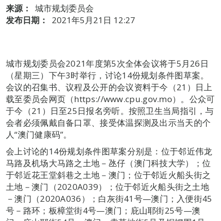
来源：
城市规划委员会
发布日期：
2021年5月21日 12:27
城市规划委员会2021年度第5次全体会议将于5月26日
（星期三）下午3时举行，讨论14份规划条件图草案。
会议的召集书、议程及公开的会议资料于今（21）日上
载至委员会网页（https://www.cpu.gov.mo）。公众可
于今（21）日至25日报名旁听。按照卫生当局指引，与
会者必须佩戴自备口罩、接受体温探测及出示当天的个
人“澳门健康码”。
会上讨论的14份规划条件图草案分别是：位于邻近伟龙
马路及机场大马路之土地－氹仔（澳门科技大学）；位
于邻近花王堂斜巷之土地－澳门；位于邻近火船头街之
土地－澳门（2020A039）；位于邻近火船头街之土地
－澳门（2020A036）；白灰街41号—澳门；入便街45
号－路环；板樟堂街4号—澳门；庇山耶街25号—澳