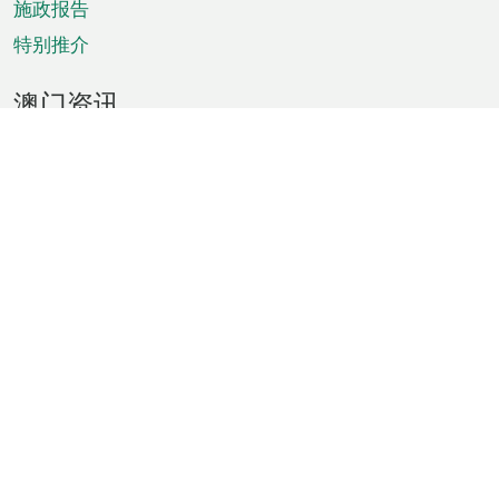
施政报告
特别推介
澳门资讯
天气
交通
公众假期
文娱康体
城市资讯
澳门便览
统计数字
公布告示
新闻