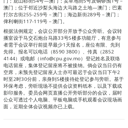
门；庇山耶街54号—澳门；卖草地街5号及铜锣围1号－
澳门；位于邻近沙梨头海边大马路之土地—澳门；巴素
打尔古街255-259号－澳门；海边新街289号－澳门；
俾利喇街117-119号－澳门。
根据法例规定，会议公开部分开放予公众旁听。会议转
播室设于马交石炮台马路33号5楼多功能厅，有意参与
者需于会议举行前提早最少1天报名，座位有限、先到
先得。报名可以电话（8590 3800）、传真（2852
4144）或电邮（info@cpu.gov.mo）登记姓名及联络
电话留座，集体登记留座将不被接纳。倘会议当日仍有
空席，未预先登记留座人士亦可最迟于会议当日下午2
时至2时30分前，亲身到5楼接待处登记参与旁听。基于
环保考虑，旁听现场不提供会议资料纸本，以及下载或
影印服务。委员会网页直播公开旁听部分的会议，届时
公众可透过个人电脑、平板电脑或手机观看会议现场画
面，近期全体会议视频亦已上载。