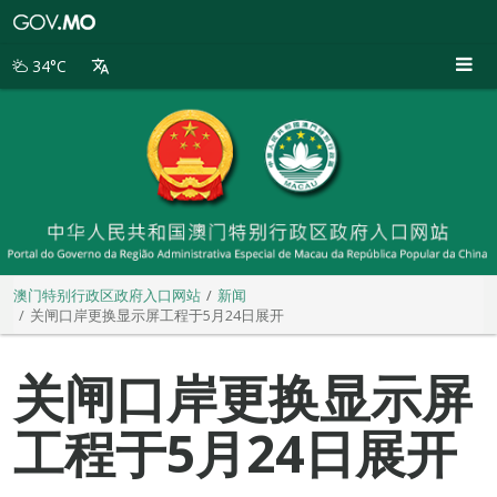
澳
门
特
34°C
别
行
政
区
政
府
入
口
网
站
澳门特别行政区政府入口网站
新闻
关闸口岸更换显示屏工程于5月24日展开
关闸口岸更换显示屏
工程于5月24日展开