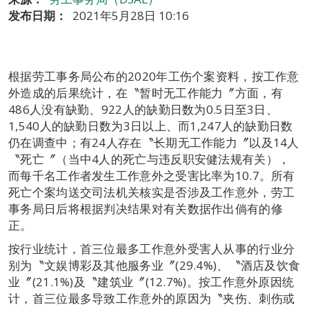
发布日期：
2021年5月28日 10:16
根据劳工事务局公布的2020年工伤个案资料，按工作意
外造成的后果统计，在〝暂时无工作能力〞方面，有
486人没有缺勤、922人的缺勤日数为0.5日至3日、
1,540人的缺勤日数为3日以上、而1,247人的缺勤日数
仍在调查中；有24人存在〝长期无工作能力〞以及14人
〝死亡〞（当中4人的死亡与违反职安健法规有关），
而每千名工作者发生工作意外之受害比率为10.7。所有
死亡个案均送交司法机关核实是否涉及工作意外，劳工
事务局日后将根据判决结果对有关数据作出倘有的修
正。
按行业统计，首三位最多工作意外受害人从事的行业分
别为〝文娱博彩及其他服务业〞(29.4%)、〝酒店及饮食
业〞(21.1%)及〝建筑业〞(12.7%)。按工作意外原因统
计，首三位最多导致工作意外的原因为〝夹伤、刺伤或