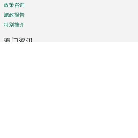
政策咨询
施政报告
特别推介
澳门资讯
天气
交通
公众假期
文娱康体
城市资讯
澳门便览
统计数字
公布告示