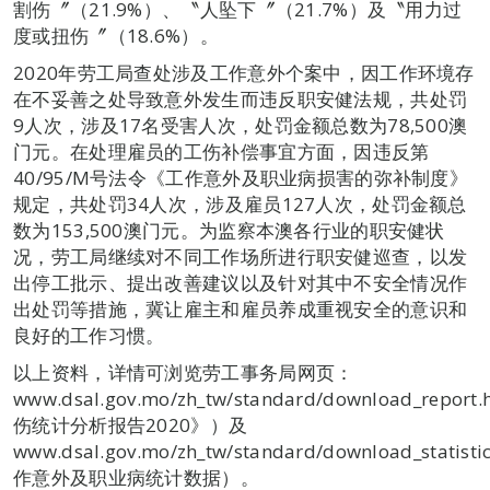
割伤〞（21.9%）、〝人坠下〞（21.7%）及〝用力过
度或扭伤〞（18.6%）。
2020年劳工局查处涉及工作意外个案中，因工作环境存
在不妥善之处导致意外发生而违反职安健法规，共处罚
9人次，涉及17名受害人次，处罚金额总数为78,500澳
门元。在处理雇员的工伤补偿事宜方面，因违反第
40/95/M号法令《工作意外及职业病损害的弥补制度》
规定，共处罚34人次，涉及雇员127人次，处罚金额总
数为153,500澳门元。为监察本澳各行业的职安健状
况，劳工局继续对不同工作场所进行职安健巡查，以发
出停工批示、提出改善建议以及针对其中不安全情况作
出处罚等措施，冀让雇主和雇员养成重视安全的意识和
良好的工作习惯。
以上资料，详情可浏览劳工事务局网页：
www.dsal.gov.mo/zh_tw/standard/download_repor
伤统计分析报告2020》）及
www.dsal.gov.mo/zh_tw/standard/download_statist
作意外及职业病统计数据）。