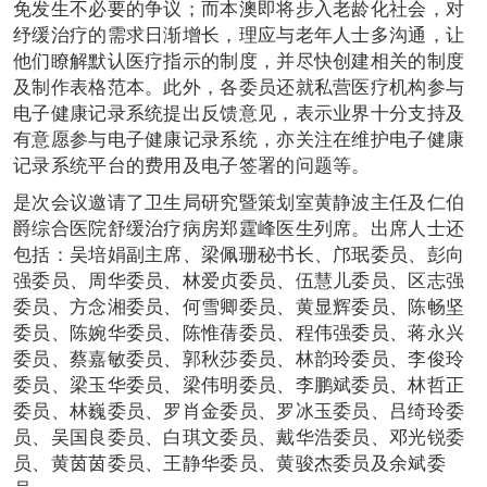
免发生不必要的争议；而本澳即将步入老龄化社会，对
纾缓治疗的需求日渐增长，理应与老年人士多沟通，让
他们瞭解默认医疗指示的制度，并尽快创建相关的制度
及制作表格范本。此外，各委员还就私营医疗机构参与
电子健康记录系统提出反馈意见，表示业界十分支持及
有意愿参与电子健康记录系统，亦关注在维护电子健康
记录系统平台的费用及电子签署的问题等。
是次会议邀请了卫生局研究暨策划室黄静波主任及仁伯
爵综合医院舒缓治疗病房郑霆峰医生列席。出席人士还
包括：吴培娟副主席、梁佩珊秘书长、邝珉委员、彭向
强委员、周华委员、林爱贞委员、伍慧儿委员、区志强
委员、方念湘委员、何雪卿委员、黄显辉委员、陈畅坚
委员、陈婉华委员、陈惟蒨委员、程伟强委员、蒋永兴
委员、蔡嘉敏委员、郭秋莎委员、林韵玲委员、李俊玲
委员、梁玉华委员、梁伟明委员、李鹏斌委员、林哲正
委员、林巍委员、罗肖金委员、罗冰玉委员、吕绮玲委
员、吴国良委员、白琪文委员、戴华浩委员、邓光锐委
员、黄茵茵委员、王静华委员、黄骏杰委员及余斌委