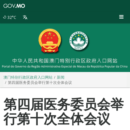
澳
门
特
32°C
别
行
政
区
政
府
入
口
网
站
澳门特别行政区政府入口网站
新闻
第四届医务委员会举行第十次全体会议
第四届医务委员会举
行第十次全体会议