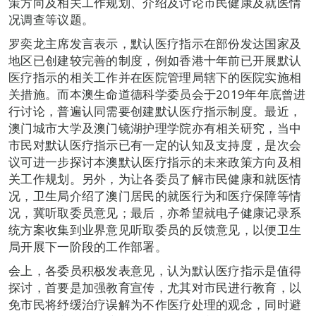
策方向及相关工作规划、介绍及讨论市民健康及就医情
况调查等议题。
罗奕龙主席发言表示，默认医疗指示在部份发达国家及
地区已创建较完善的制度，例如香港十年前已开展默认
医疗指示的相关工作并在医院管理局辖下的医院实施相
关措施。而本澳生命道德科学委员会于2019年年底曾进
行讨论，普遍认同需要创建默认医疗指示制度。最近，
澳门城市大学及澳门镜湖护理学院亦有相关研究，当中
市民对默认医疗指示已有一定的认知及支持度，是次会
议可进一步探讨本澳默认医疗指示的未来政策方向及相
关工作规划。另外，为让各委员了解市民健康和就医情
况，卫生局介绍了澳门居民的就医行为和医疗保障等情
况，冀听取委员意见；最后，亦希望就电子健康记录系
统方案收集到业界意见听取委员的反馈意见，以便卫生
局开展下一阶段的工作部署。
会上，各委员积极发表意见，认为默认医疗指示是值得
探讨，首要是加强教育宣传，尤其对市民进行教育，以
免市民将纾缓治疗误解为不作医疗处理的观念，同时避