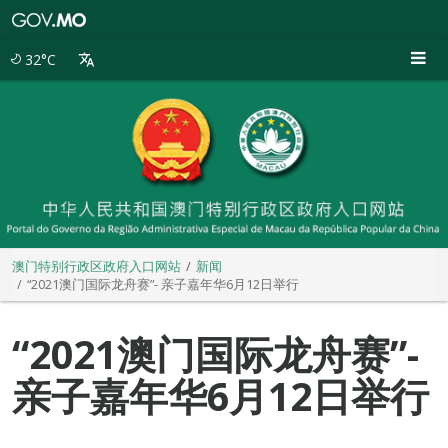
澳
门
特
32°C
别
行
政
区
政
府
入
口
网
站
澳门特别行政区政府入口网站
新闻
“2021澳门国际龙舟赛”- 亲子嘉年华6月12日举行
“2021澳门国际龙舟赛”-
亲子嘉年华6月12日举行