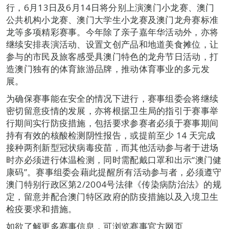
行，6月13日及6月14日将分别上演澳门小龙赛、澳门
公共机构小龙赛、澳门大学生小龙赛及澳门龙舟赛标准
龙等多项精彩赛事。今年除了亲子嘉年华活动外，亦将
继续安排表演活动、设置文创产品和地道美食摊位，让
参与的市民及旅客感受具澳门特色的龙舟节日活动，打
造澳门独有的体育旅游品牌，推动体育事业的多元发
展。
为确保赛事能在安全的情况下进行，赛事组委会将继续
密切留意疫情的发展，亦将根据卫生局的指引于赛事举
行期间实行防疫措施，包括要求参赛者必须于赛事期间
持有有效的核酸检测阴性报告，或提前至少 14 天完成
接种两剂新型冠状病毒疫苗，而其他活动参与者于进场
时亦必须进行体温检测，同时需配戴口罩和出示“澳门健
康码”。赛事组委会藉此提醒所有活动参与者，必须遵守
澳门特别行政区第2/2004号法律《传染病防治法》的规
定，留意并配合澳门特区政府的防疫措施以及入境卫生
检疫要求和措施。
如欲了解更多赛事信息，可浏览赛事官方网页