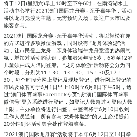
将于12日(星期六)早上10时至下午6时，在南湾湖水上
活动中心举行2021澳门国际龙舟赛 - 亲子嘉年华，活动
将以龙舟竞渡为主题，无需预约入场，欢迎广大市民及
旅客参与。
2021澳门国际龙舟赛 -亲子嘉年华活动，将以轻松有趣
的方式进行多项摊位游戏，同时设有 “龙舟体验游”活
动，让市民登上龙舟，亲身体验端午龙舟竞渡的热闹气
氛，增加对活动的认识，参加者须年满6岁，6岁至12岁
儿童须由成人陪同登船。 “龙舟体验游”活动将会分为四
个时段，分别为11：30、13：30、15：30及17：
30，每个时段分网上登记及现场登记，进行网上登记的
市民及旅客可于6月1日早上10时至6月8日下午5时，透
过“澳门体育盛事Facebook专页”或“澳门国际体育盛事
微信号”登入系统进行登记，如登记人数超过可登船人数
上限，主办单位将进行抽签，中签者将于6月10日收到
工作人员通知。所有参与“龙舟体验游”的人士必须提前
20分钟到达活动集合处作登船准备。
“2021澳门国际龙舟赛”活动将于本年6月12日至14日举