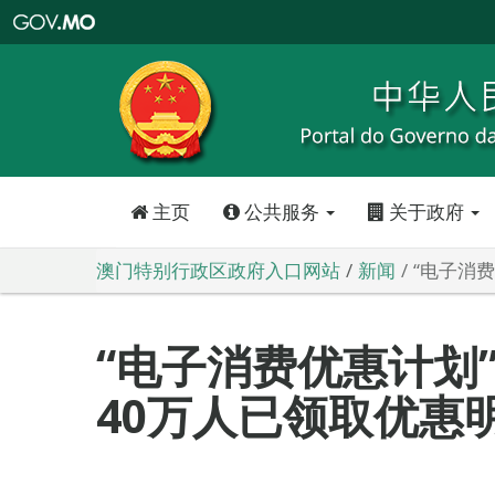
澳
门
特
别
行
政
区
政
府
入
口
网
站
主页
公共服务
关于政府
澳门特别行政区政府入口网站
新闻
“电子消
“电子消费优惠计划
40万人已领取优惠