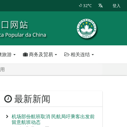
32°C
登入
澳旅游
商务及贸易
相关连结
使用
最新新闻
机场部份航班取消 民航局吁乘客出发前
留意航班动态