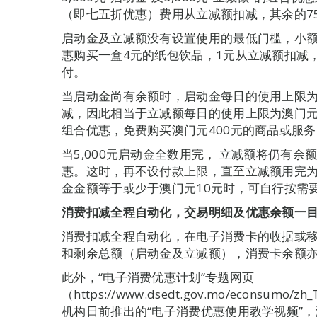
（即七五折优惠）费用从立减额扣减，其余的7
启动金及立减额没有设置使用的最低门槛，小
惠购买一盒4元的纸包饮品，1元从立减额扣减
付。
当启动金尚有余额时，启动金每日的使用上限为
减，因此相当于立减额每日的使用上限为澳门元
组合优惠，免费购买澳门元400元的商品或服务
当5,000元启动金全数用完， 立减额将仍有
惠。这时，再不设付款上限，直至立减额用完为
金金额等于或少于澳门元10元时，可自行按需
消费扣减全程自动化，
交易明细及优惠余额一
消费扣减全程自动化，在电子消费卡的收据或
和剩余总额（启动金及立减额），消费卡余额
此外，“电子消费优惠计划”专题网页
（https://www.dsedt.gov.mo/econsumo/z
机构日前推出的“电子消费优惠使用教学视频”