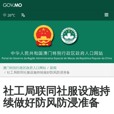
澳
门
特
26°C
别
行
政
区
政
府
入
口
网
站
澳门特别行政区政府入口网站
新闻
社工局联同社服设施持续做好防风防浸准备
社工局联同社服设施持
续做好防风防浸准备