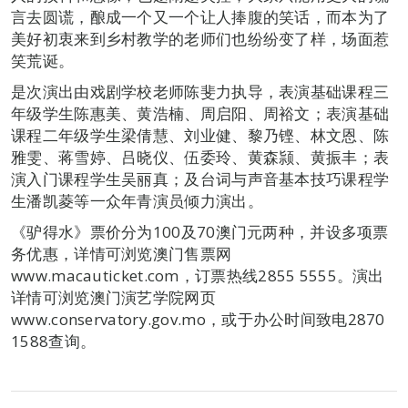
言去圆谎，酿成一个又一个让人捧腹的笑话，而本为了
美好初衷来到乡村教学的老师们也纷纷变了样，场面惹
笑荒诞。
是次演出由戏剧学校老师陈斐力执导，表演基础课程三
年级学生陈惠美、黄浩楠、周启阳、周裕文；表演基础
课程二年级学生梁倩慧、刘业健、黎乃铿、林文恩、陈
雅雯、蒋雪婷、吕晓仪、伍委玲、黄森颕、黄振丰；表
演入门课程学生吴丽真；及台词与声音基本技巧课程学
生潘凯菱等一众年青演员倾力演出。
《驴得水》票价分为100及70澳门元两种，并设多项票
务优惠，详情可浏览澳门售票网
www.macauticket.com，订票热线2855 5555。演出
详情可浏览澳门演艺学院网页
www.conservatory.gov.mo，或于办公时间致电2870
1588查询。