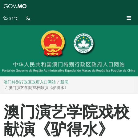
澳
门
特
31°C
别
行
政
区
政
府
入
口
网
站
澳门特别行政区政府入口网站
新闻
澳门演艺学院戏校献演《驴得水》
澳门演艺学院戏校
献演《驴得水》