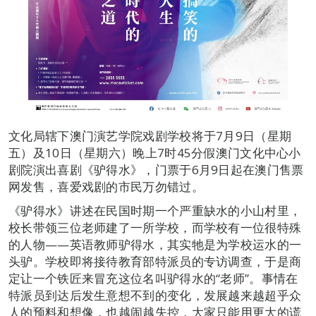
文化局辖下澳门演艺学院戏剧学校将于7月9日（星期
五）及10日（星期六）晚上7时45分假澳门文化中心小
剧院演出喜剧《驴得水》，门票于6月9日起在澳门售票
网发售，喜爱戏剧的市民万勿错过。
《驴得水》讲述在民国时期一个严重缺水的小山村里，
校长带领三位老师建了一所学校，而学校有一位很特殊
的人物——英语教师驴得水，其实牠是为学校运水的一
头驴。学校即将接待教育部特派员的专访调查，于是商
定让一个铁匠来冒充这位名叫驴得水的“老师”。事情在
特派员到达后发生意想不到的变化，发展越来越超乎众
人的预料和想像，也越闹越失控，大家只能用更大的谎