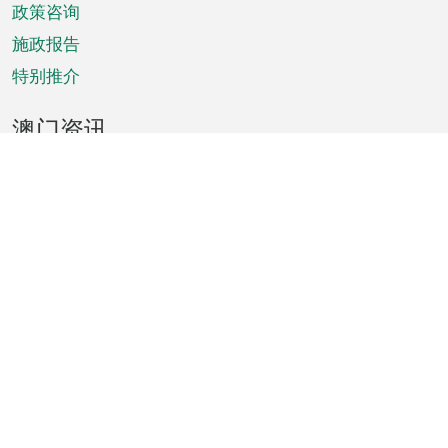
政策咨询
施政报告
特别推介
澳门资讯
天气
交通
公众假期
文娱康体
城市资讯
澳门便览
统计数字
公布告示