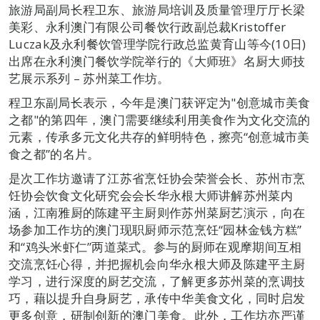
旅游局副局长程卫东、旅游局培训及质量管理厅厅长梁
美彩、永利澳门有限公司餐饮行政副总裁Kristoffer
Luczak及永利餐饮管理学院行政总监黄育山等今(10日)
出席在永利澳门餐饮学院举行的《大师班》名厨大师技
艺展示系列 – 苏州菜工作坊。
程卫东副局长表示，今年是澳门获评定为"创意城市美食
之都"的第四年，澳门需要继续利用美食作为文化交流的
元素，传承多元文化共存的鲜明特色，擦亮“创意城市美
食之都”的名片。
是次工作坊邀请了江苏省烹饪协会荣誉会长、苏州市烹
饪协会饮食文化研究会会长华永根大师讲解苏州菜内
涵，江南雅厨的陈建平主厨则作苏州菜厨艺演示，向在
场参加工作坊的澳门现职厨师示范烹饪“园林金钱方糕”
和“鸡头米虾仁”两道菜式。参与的厨师在观摩期间互相
交流烹饪心得，并把握机会向华永根大师及陈建平主厨
学习，进行深度的厨艺交流，了解更多苏州菜的烹调技
巧，藉以提升自身厨艺，承传中华美食文化，同时启发
更多创意，研制创新的澳门美食。此外，工作坊亦严谨