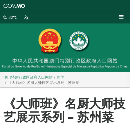
澳
门
特
32°C
别
行
政
区
政
府
入
口
网
站
澳门特别行政区政府入口网站
新闻
《大师班》名厨大师技艺展示系列 – 苏州菜
《大师班》名厨大师技
艺展示系列 – 苏州菜