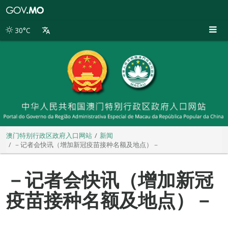
澳
门
特
30°C
别
行
政
区
政
府
入
口
网
站
澳门特别行政区政府入口网站
新闻
－记者会快讯（增加新冠疫苗接种名额及地点）－
－记者会快讯（增加新冠
疫苗接种名额及地点）－