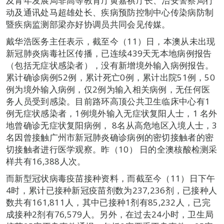
及青年发展局非高等教育厅黄嘉祺厅长、治安警察局行
动及通讯处马超雄处长、疾病预防控制中心传染病防制
暨疾病监测部梁亦好协调员共同会见传媒。
戴华浩医务主任表示，截至今（11）日，本澳从未出现
新冠肺炎病毒社区传播，已连续439天无本地病例报告
（包括无症状感染者），没有新增境外输入病例报告。
累计确诊病例52例，累计死亡0例，累计出院51例，50
例为境外输入病例，仅2例为输入相关病例，无任何医
务人员受到感染。目前路环高顶公共卫生临床中心有1
例无症状感染者，1例境外输入无症状复阳人士，1 名外
地曾确诊无症状复阳病例， 8名从高危地区入境人士，3
名因曾接触广州市新冠肺炎确诊病例的密切接触者的密
切接触者进行医学观察。昨（10） 日的全澳核酸检测采
样共有16,388人次。
而新型冠状病毒疫苗接种资料，而截至今（11）日下午
4时，累计已接种新冠疫苗剂数为237,236剂，已接种人
数共有161,811人，其中已接种1剂有85,232人，已完
成接种2剂有76,579人。另外，在过去24小时，卫生局