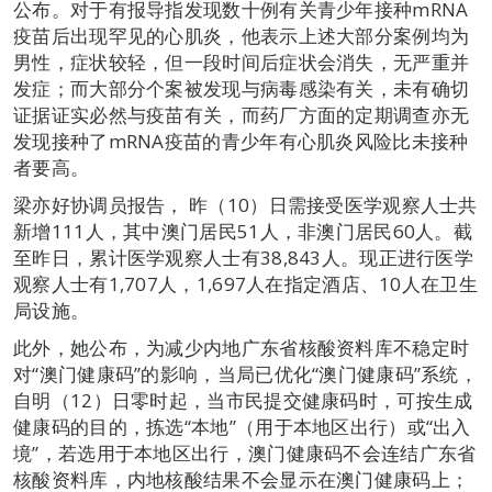
公布。对于有报导指发现数十例有关青少年接种mRNA
疫苗后出现罕见的心肌炎，他表示上述大部分案例均为
男性，症状较轻，但一段时间后症状会消失，无严重并
发症；而大部分个案被发现与病毒感染有关，未有确切
证据证实必然与疫苗有关，而药厂方面的定期调查亦无
发现接种了mRNA疫苗的青少年有心肌炎风险比未接种
者要高。
梁亦好协调员报告， 昨（10）日需接受医学观察人士共
新增111人，其中澳门居民51人，非澳门居民60人。截
至昨日，累计医学观察人士有38,843人。现正进行医学
观察人士有1,707人，1,697人在指定酒店、10人在卫生
局设施。
此外，她公布，为减少内地广东省核酸资料库不稳定时
对“澳门健康码”的影响，当局已优化“澳门健康码”系统，
自明（12）日零时起，当市民提交健康码时，可按生成
健康码的目的，拣选“本地”（用于本地区出行）或“出入
境”，若选用于本地区出行，澳门健康码不会连结广东省
核酸资料库，内地核酸结果不会显示在澳门健康码上；