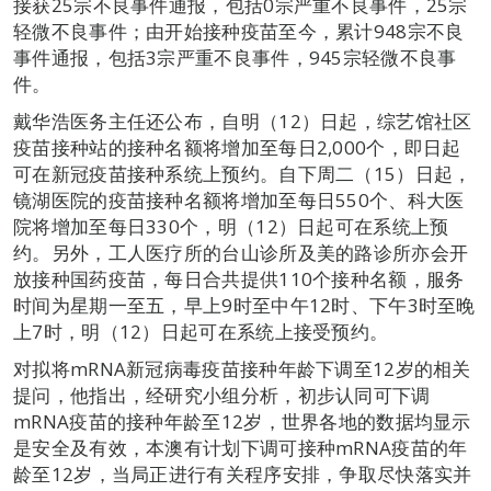
接获25宗不良事件通报，包括0宗严重不良事件，25宗
轻微不良事件；由开始接种疫苗至今，累计948宗不良
事件通报，包括3宗严重不良事件，945宗轻微不良事
件。
戴华浩医务主任还公布，自明（12）日起，综艺馆社区
疫苗接种站的接种名额将增加至每日2,000个，即日起
可在新冠疫苗接种系统上预约。自下周二（15）日起，
镜湖医院的疫苗接种名额将增加至每日550个、科大医
院将增加至每日330个，明（12）日起可在系统上预
约。另外，工人医疗所的台山诊所及美的路诊所亦会开
放接种国药疫苗，每日合共提供110个接种名额，服务
时间为星期一至五，早上9时至中午12时、下午3时至晚
上7时，明（12）日起可在系统上接受预约。
对拟将mRNA新冠病毒疫苗接种年龄下调至12岁的相关
提问，他指出，经研究小组分析，初步认同可下调
mRNA疫苗的接种年龄至12岁，世界各地的数据均显示
是安全及有效，本澳有计划下调可接种mRNA疫苗的年
龄至12岁，当局正进行有关程序安排，争取尽快落实并