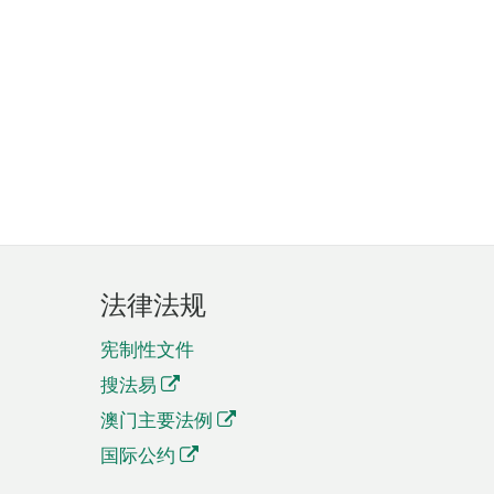
法律法规
宪制性文件
搜法易
澳门主要法例
国际公约