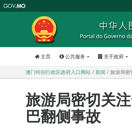
澳
门
特
别
行
政
区
政
府
入
口
网
站
主页
公共服务
关于政府
澳门特别行政区政府入口网站
新闻
旅游局密
旅游局密切关注
巴翻侧事故