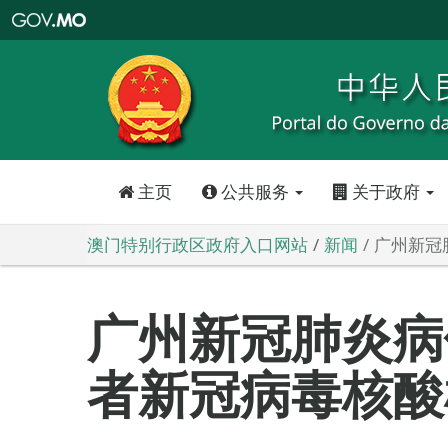
澳
门
特
别
行
政
区
政
府
入
口
网
站
主页
公共服务
关于政府
澳门特别行政区政府入口网站
新闻
广州新冠
广州新冠肺炎病
者新冠病毒核酸