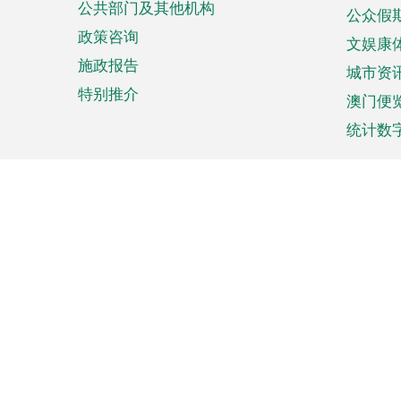
公共部门及其他机构
公众假
政策咨询
文娱康
施政报告
城市资
特别推介
澳门便
统计数
来澳旅游
商务
计划行程
贸易投
观光
澳门经
娱乐休闲
中小企
购物
市场资
节日盛事
知识产
网
网
页