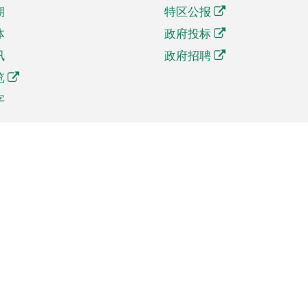
期
特区公报
体
政府投标
讯
政府招聘
览
字
及贸易
相关连结
资
手机应用程序目录
贸会展
社交媒体目录
商机和服务
专题网站目录
讯
RSS订阅目录
权
表格下载