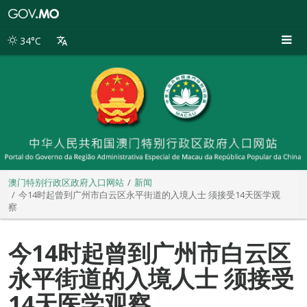
澳
门
特
34°C
别
行
政
区
政
府
入
口
网
站
澳门特别行政区政府入口网站
新闻
今14时起曾到广州市白云区永平街道的入境人士 须接受14天医学观
察
今14时起曾到广州市白云区
永平街道的入境人士 须接受
14天医学观察