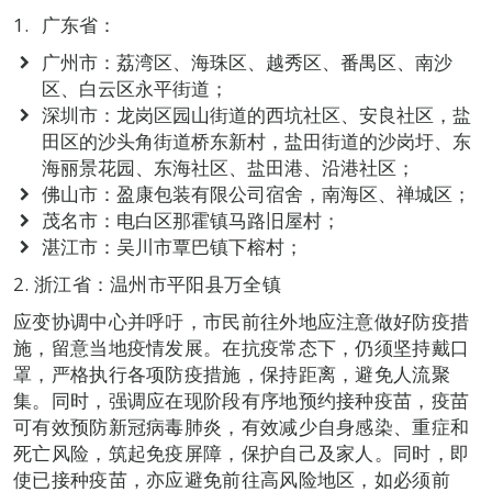
广东省：
广州市：荔湾区、海珠区、越秀区、番禺区、南沙
区、白云区永平街道；
深圳市：龙岗区园山街道的西坑社区、安良社区，盐
田区的沙头角街道桥东新村，盐田街道的沙岗圩、东
海丽景花园、东海社区、盐田港、沿港社区；
佛山市：盈康包装有限公司宿舍，南海区、禅城区；
茂名市：电白区那霍镇马路旧屋村；
湛江市：吴川市覃巴镇下榕村；
2. 浙江省：温州市平阳县万全镇
应变协调中心并呼吁，市民前往外地应注意做好防疫措
施，留意当地疫情发展。在抗疫常态下，仍须坚持戴口
罩，严格执行各项防疫措施，保持距离，避免人流聚
集。同时，强调应在现阶段有序地预约接种疫苗，疫苗
可有效预防新冠病毒肺炎，有效减少自身感染、重症和
死亡风险，筑起免疫屏障，保护自己及家人。同时，即
使已接种疫苗，亦应避免前往高风险地区，如必须前