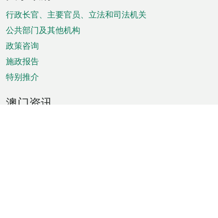
脚
菜
行政长官、主要官员、立法和司法机关
单
公共部门及其他机构
政策咨询
施政报告
特别推介
澳门资讯
天气
交通
公众假期
文娱康体
城市资讯
澳门便览
统计数字