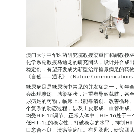
澳门大学中华医药研究院教授梁重恒和副教授
化学系副教授马迪龙的研究团队，设计并合成
稳定剂，有望开发成为新型治疗糖尿病足的药
《自然——通讯》（Nature Communicatio
糖尿病足是糖尿病中常见的并发症之一，每年全
会出现溃疡、感染症状，严重者导致截肢，甚
尿病足的药物，临床上只能靠清创、改善循环
个复杂的动态过程，涉及上皮形成、血管生成
均受HIF-1α调节。正常人体中，HIF-1α
低HIF-1α的稳定性，打破稳定的水平，抑制H
口愈合不良、溃疡等病征。有见及此，研究团