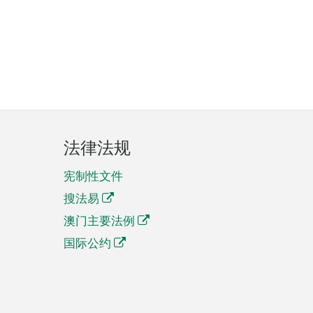
法律法规
宪制性文件
搜法易
澳门主要法例
国际公约