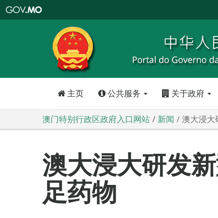
澳
门
特
别
行
政
区
政
府
入
口
网
站
主页
公共服务
关于政府
澳门特别行政区政府入口网站
新闻
澳大浸大
澳大浸大研发新
足药物