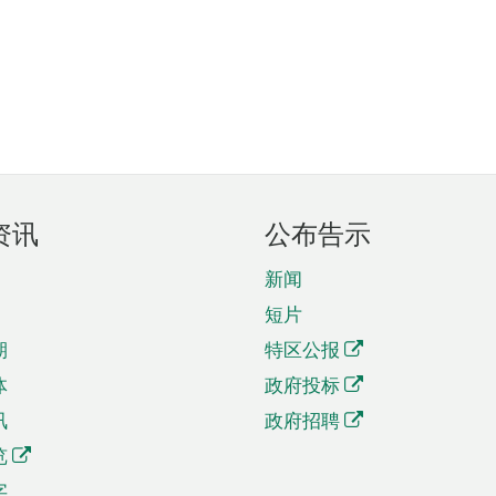
资讯
公布告示
新闻
短片
期
特区公报
体
政府投标
讯
政府招聘
览
字