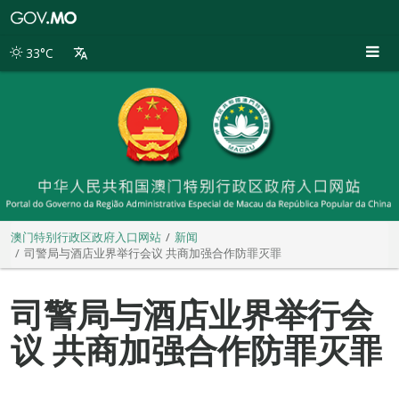
澳
门
特
33°C
别
行
政
区
政
府
入
口
网
站
澳门特别行政区政府入口网站
新闻
司警局与酒店业界举行会议 共商加强合作防罪灭罪
司警局与酒店业界举行会
议 共商加强合作防罪灭罪