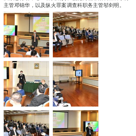
主管邓锦华，以及纵火罪案调查科职务主管邬剑明。