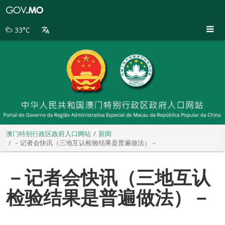
澳
门
特
33°C
别
行
政
区
政
府
入
口
网
站
澳门特别行政区政府入口网站
新闻
－记者会快讯（三地互认检验结果是普遍做法）－
－记者会快讯（三地互认
检验结果是普遍做法）－