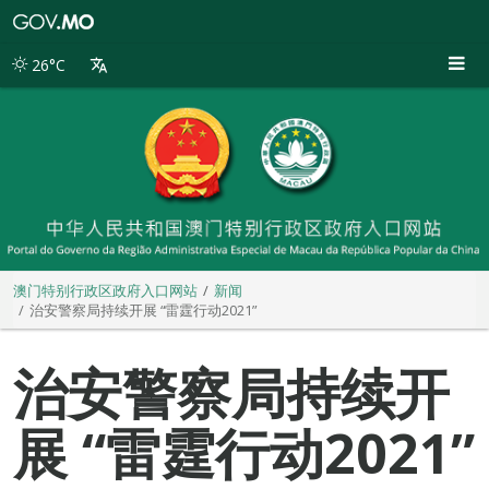
澳
门
特
26°C
别
行
政
区
政
府
入
口
网
站
澳门特别行政区政府入口网站
新闻
治安警察局持续开展 “雷霆行动2021”
治安警察局持续开
展 “雷霆行动2021”