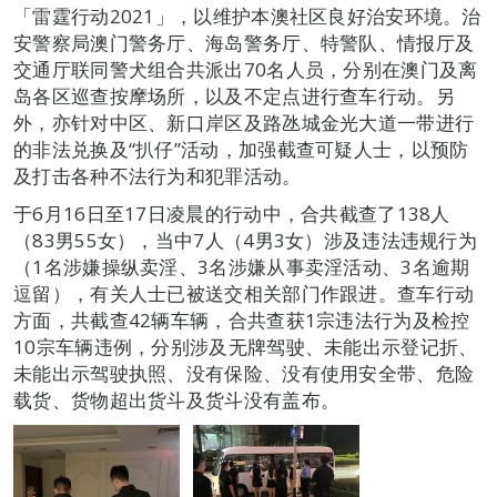
「雷霆行动2021」，以维护本澳社区良好治安环境。治
安警察局澳门警务厅、海岛警务厅、特警队、情报厅及
交通厅联同警犬组合共派出70名人员，分别在澳门及离
岛各区巡查按摩场所，以及不定点进行查车行动。另
外，亦针对中区、新口岸区及路氹城金光大道一带进行
的非法兑换及“扒仔”活动，加强截查可疑人士，以预防
及打击各种不法行为和犯罪活动。
于6月16日至17日凌晨的行动中，合共截查了138人
（83男55女），当中7人（4男3女）涉及违法违规行为
（1名涉嫌操纵卖淫、3名涉嫌从事卖淫活动、3名逾期
逗留），有关人士已被送交相关部门作跟进。查车行动
方面，共截查42辆车辆，合共查获1宗违法行为及检控
10宗车辆违例，分别涉及无牌驾驶、未能出示登记折、
未能出示驾驶执照、没有保险、没有使用安全带、危险
载货、货物超出货斗及货斗没有盖布。