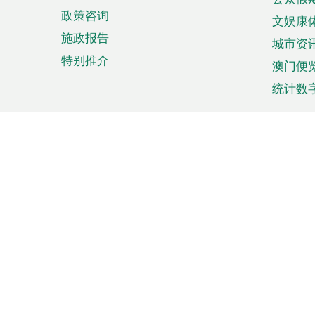
政策咨询
文娱康
施政报告
城市资
特别推介
澳门便
统计数
来澳旅游
商务
计划行程
贸易投
观光
澳门经
娱乐休闲
中小企
购物
市场资
节日盛事
知识产
网
网
页
使用条款
私隐声明
协调机构：澳门特别行政区行
站
脚