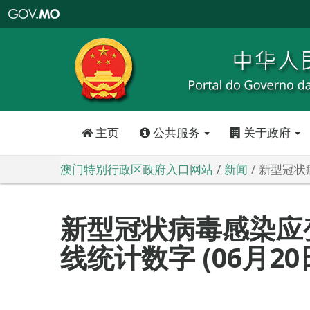
澳
门
特
别
行
政
区
政
府
入
口
网
站
主页
公共服务
关于政府
澳门特别行政区政府入口网站
新闻
新型冠状病
新型冠状病毒感染应
线统计数字 (06月20日0