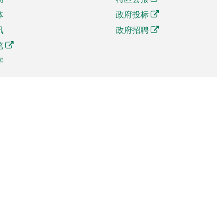
体
政府投标
讯
政府招聘
览
字
及贸易
相关连结
资
手机应用程序目录
贸会展
社交媒体目录
商机和服务
专题网站目录
讯
RSS订阅目录
权
表格下载
政公职局