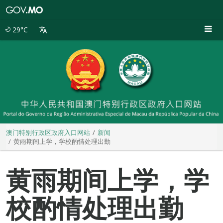
澳
门
特
29°C
别
行
政
区
政
府
入
口
网
站
澳门特别行政区政府入口网站
新闻
黄雨期间上学，学校酌情处理出勤
黄雨期间上学，学
校酌情处理出勤