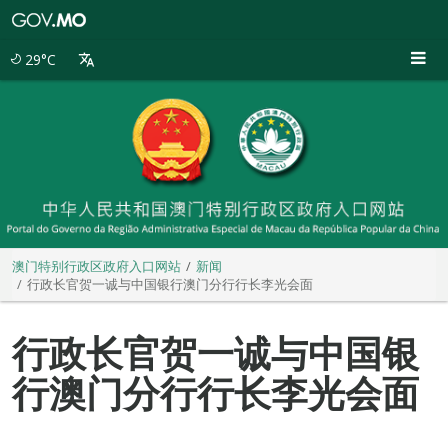
澳
门
特
29°C
别
行
政
区
政
府
入
口
网
站
澳门特别行政区政府入口网站
新闻
行政长官贺一诚与中国银行澳门分行行长李光会面
行政长官贺一诚与中国银
行澳门分行行长李光会面