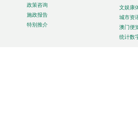
政策咨询
文娱康
施政报告
城市资
特别推介
澳门便
统计数
来澳旅游
商务
计划行程
贸易投
观光
澳门经
娱乐休闲
中小企
购物
市场资
节日盛事
知识产
网
网
页
使用条款
私隐声明
协调机构：澳门特别行政区行
站
脚