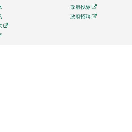
体
政府投标
讯
政府招聘
览
字
及贸易
相关连结
资
手机应用程序目录
贸会展
社交媒体目录
商机和服务
专题网站目录
讯
RSS订阅目录
权
表格下载
政公职局