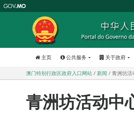
澳
门
特
别
行
政
区
政
府
入
口
网
站
主页
公共服务
关于政府
澳门特别行政区政府入口网站
新闻
青洲坊活
青洲坊活动中