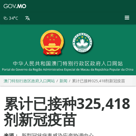
澳
门
特
34°C
别
行
政
区
政
府
入
口
网
站
澳门特别行政区政府入口网站
新闻
累计已接种325,418剂新冠疫苗
累计已接种325,418
剂新冠疫苗
来源：
新型冠状病毒感染应变协调中心