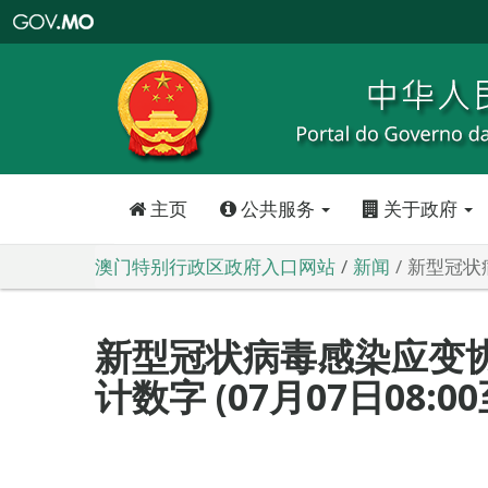
澳
门
特
别
行
政
区
政
府
入
口
网
站
主页
公共服务
关于政府
澳门特别行政区政府入口网站
新闻
新型冠状病
新型冠状病毒感染应变
计数字 (07月07日08:00