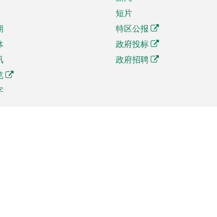
短片
期
特区公报
体
政府投标
讯
政府招聘
览
字
及贸易
相关连结
资
手机应用程序目录
贸会展
社交媒体目录
商机和服务
专题网站目录
讯
RSS订阅目录
权
表格下载