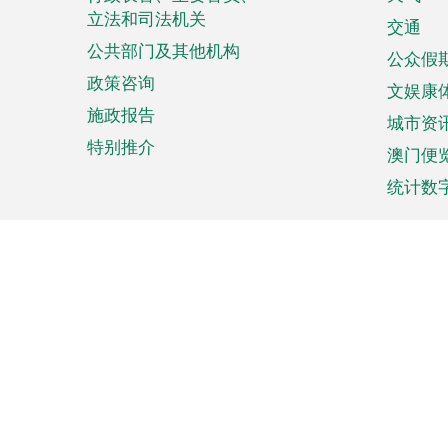
菜
立法和司法机关
单
交通
公共部门及其他机构
公众假
政策咨询
文娱康
施政报告
城市资
特别推介
澳门便
统计数
来澳旅游
商务
计划行程
贸易投
观光
澳门经
娱乐休闲
中小企
购物
市场资
节日盛事
知识产