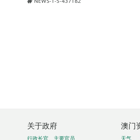
NEWS-1-5-437182
页
关于政府
澳门
脚
行政长官、主要官员、
天气