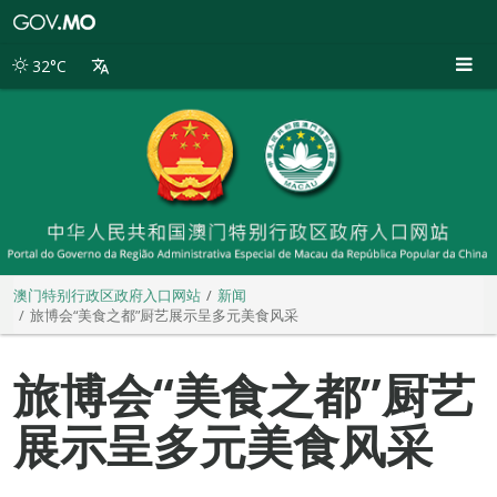
澳
门
特
32°C
别
行
政
区
政
府
入
口
网
站
澳门特别行政区政府入口网站
新闻
旅博会“美食之都”厨艺展示呈多元美食风采
旅博会“美食之都”厨艺
展示呈多元美食风采