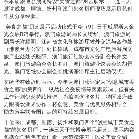
在本届旅博会期间特设“美食之都”厨艺展示，一连三天
邀请成都、顺德、扬州和澳门知名厨师现场展示厨艺创
作及分享经验。
“美食之都”厨艺展示启动仪式于今（9）日于威尼斯人金
光会展B馆举行。澳门旅游局局长文绮华、澳门旅游局
副局长许耀明、江苏省文化和旅游厅对外交流与合作处
（港澳台办公室）处长鲁斌、成都市文化广电旅游局文
旅产业处处长骆阳、澳门旅行社协会常务副会长许文
帛、澳门旅游商会会长罗群、澳门旅游业议会会长胡景
光、澳门烹饪协会副会长姚润濂出席主礼启动仪式。
文绮华在致辞时表示，今年为澳门获评定为“创意城市美
食之都”的第四年，纵然社会受疫情等因素影响，但有关
工作计划仍然持续推进。为擦亮这张名片，特区政府致
力跟餐饮业界协作，将创意、美食与优良服务相结合，
助力落实联合国订定的可持续发展目标。
十位来自成都、顺德、扬州和澳门四个“创意城市美食之
都”的知名厨师，一连三天于旅博会展示厨艺。展示内容
包括创作特色美食佳肴、示范精湛刀工以及美食介绍