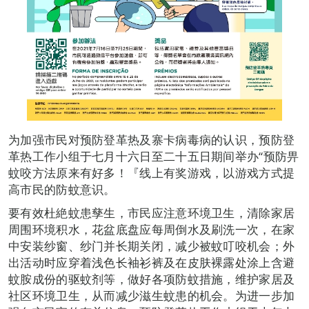
为加强市民对预防登革热及寨卡病毒病的认识，预防登
革热工作小组于七月十六日至二十五日期间举办“预防畀
蚊咬方法原来有好多！『线上有奖游戏，以游戏方式提
高市民的防蚊意识。
要有效杜絶蚊患孳生，市民应注意环境卫生，清除家居
周围环境积水，花盆底盘应每周倒水及刷洗一次，在家
中安装纱窗、纱门并长期关闭，减少被蚊叮咬机会；外
出活动时应穿着浅色长袖衫裤及在皮肤裸露处涂上含避
蚊胺成份的驱蚊剂等，做好各项防蚊措施，维护家居及
社区环境卫生，从而减少滋生蚊患的机会。为进一步加