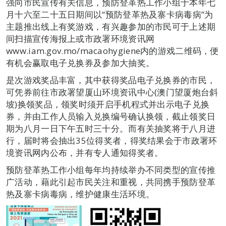
强向市民宣传有关信息，预防登革热工作小组于本年七
月十六至二十五日期间以“预防登革热及寨卡病毒病”为
主题推出线上有奖游戏，有兴趣参加的市民可于上述期
间扫描宣传海报上或市政署环境资讯网
www.iam.gov.mo/macaohygiene内的游戏二维码，便
有机会赢取电子兑换券及参加大抽奖。
是次游戏奖品丰富，其中获得奖品电子兑换券的市民，
可凭券前往市政署望厦山环境资讯中心(澳门望厦炮台斜
坡)换领奖品，领奖时须开启手机程式并出示电子兑换
券，并由工作人员输入兑换编号确认换领，截止领奖日
期为八月一日下午五时三十分。而有关抽奖将于八月进
行，届时将会抽出35位得奖者，得奖结果会于市政署环
境资讯网内公布，并有专人通知得奖者。
预防登革热工作小组每年均持续举办不同类型的宣传推
广活动，藉此引起市民关注和重视，共同携手预防登革
热及寨卡病毒病，维护健康生活环境。