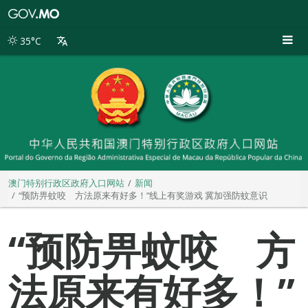
澳
门
特
35°C
别
行
政
区
政
府
入
口
网
站
澳门特别行政区政府入口网站
新闻
“预防畀蚊咬 方法原来有好多！”线上有奖游戏 冀加强防蚊意识
“预防畀蚊咬 方
法原来有好多！”