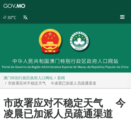
澳
门
特
30°C
别
行
政
区
政
府
入
口
网
站
澳门特别行政区政府入口网站
新闻
市政署应对不稳定天气 今凌晨已加派人员疏通渠道
市政署应对不稳定天气 今
凌晨已加派人员疏通渠道