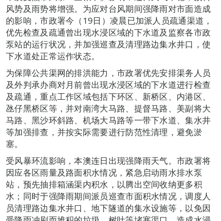
风势及雨势将增强。为应对台风期间强降雨对市面造成
的影响，市政署今（19日）凌晨已加派人员疏通渠道，
优先检查及疏通曾出现水浸区域的下水道及监察各市政
泵站的运行状况，并加强巡查及清理路边集水井口，使
下水道处正常运作状态。
为保障公共渠网的排洪能力，市政署优先安排渠务人员
及外判承办商对月前曾出现水浸区域的下水道进行检查
及疏通，重点工作区域包括下环区、新桥区、内港区、
氹仔黑桥区等，并对南湾大马路、提督马路、美副将大
马路、黑沙环斜路、机场大马路等一带下水道、集水井
等加强排查，并按实际需要进行防范性清理，避免淤
塞。
受风暴环流影响，本澳连日出现强降雨天气。市政署将
因应各区雨量及路面积水情况，紧急启动雨水排水泵
站，预先抽排箱涵渠内积水，以腾出空间收纳更多积
水；同时于强降雨期间派员巡查市面积水情况，调度人
员清理路边集水井口、地下隧道的集水设施等，以免因
受降雨冲刷而堆积的垃圾、树叶等堵塞渠口，造成水浸