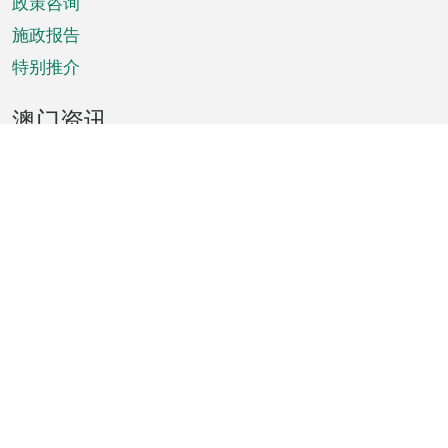
政策咨询
施政报告
特别推介
澳门资讯
天气
交通
公众假期
文娱康体
城市资讯
澳门便览
统计数字
公布告示
新闻