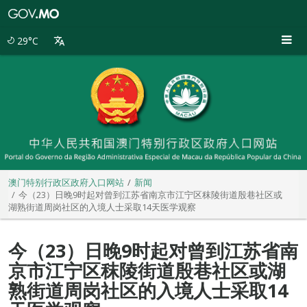
澳
门
特
29°C
别
行
政
区
政
府
入
口
网
站
澳门特别行政区政府入口网站
新闻
今（23）日晚9时起对曾到江苏省南京市江宁区秣陵街道殷巷社区或
湖熟街道周岗社区的入境人士采取14天医学观察
今（23）日晚9时起对曾到江苏省南
京市江宁区秣陵街道殷巷社区或湖
熟街道周岗社区的入境人士采取14