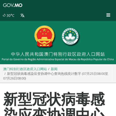
澳
门
特
30°C
别
行
政
区
政
府
入
口
网
站
澳门特别行政区政府入口网站
新闻
新型冠状病毒感染应变协调中心查询热线统计数字 (07月25日08:00至
07月26日08:00)
新型冠状病毒感
染应变协调中心