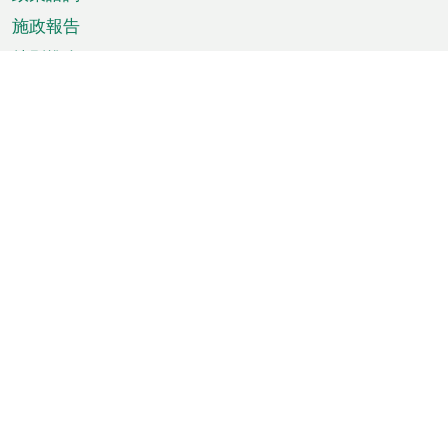
施政報告
特別推介
澳門資訊
天氣
交通
公眾假期
文娛康體
城市資訊
澳門便覽
統計數字
公佈告示
新聞