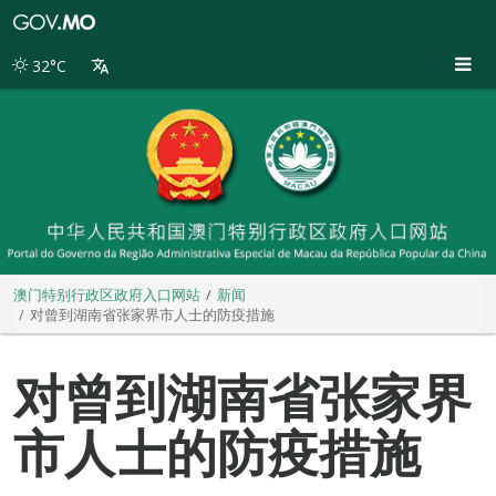
澳
门
特
32°C
别
行
政
区
政
府
入
口
网
站
澳门特别行政区政府入口网站
新闻
对曾到湖南省张家界市人士的防疫措施
对曾到湖南省张家界
市人士的防疫措施