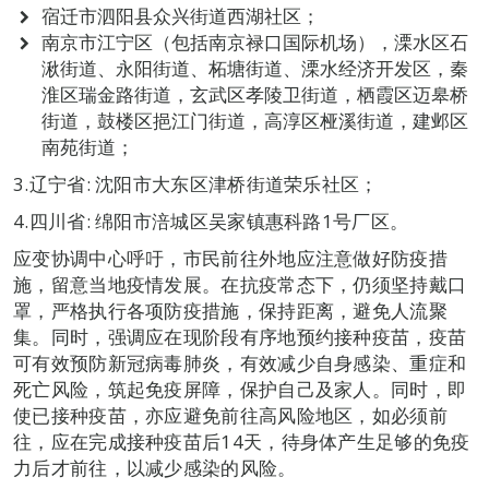
宿迁市泗阳县众兴街道西湖社区；
南京市江宁区（包括南京禄口国际机场），溧水区石
湫街道、永阳街道、柘塘街道、溧水经济开发区，秦
淮区瑞金路街道，玄武区孝陵卫街道，栖霞区迈皋桥
街道，鼓楼区挹江门街道，高淳区桠溪街道，建邺区
南苑街道；
3.辽宁省: 沈阳市大东区津桥街道荣乐社区；
4.四川省: 绵阳市涪城区吴家镇惠科路1号厂区。
应变协调中心呼吁，市民前往外地应注意做好防疫措
施，留意当地疫情发展。在抗疫常态下，仍须坚持戴口
罩，严格执行各项防疫措施，保持距离，避免人流聚
集。同时，强调应在现阶段有序地预约接种疫苗，疫苗
可有效预防新冠病毒肺炎，有效减少自身感染、重症和
死亡风险，筑起免疫屏障，保护自己及家人。同时，即
使已接种疫苗，亦应避免前往高风险地区，如必须前
往，应在完成接种疫苗后14天，待身体产生足够的免疫
力后才前往，以减少感染的风险。